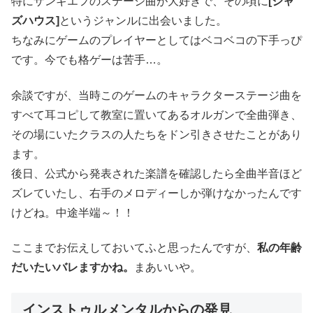
特にザンギエフのステージ曲が大好きで、その頃に
[ジャ
ズハウス]
というジャンルに出会いました。
ちなみにゲームのプレイヤーとしてはベコベコの下手っぴ
です。今でも格ゲーは苦手…。
余談ですが、当時このゲームのキャラクターステージ曲を
すべて耳コピして教室に置いてあるオルガンで全曲弾き、
その場にいたクラスの人たちをドン引きさせたことがあり
ます。
後日、公式から発表された楽譜を確認したら全曲半音ほど
ズレていたし、右手のメロディーしか弾けなかったんです
けどね。中途半端～！！
ここまでお伝えしておいてふと思ったんですが、
私の
年齢
だいたいバレますかね。
まあいいや。
インストゥルメンタルからの発見