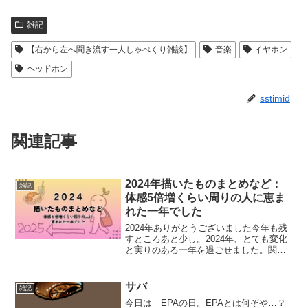
雑記
【右から左へ聞き流す一人しゃべくり雑談】
音楽
イヤホン
ヘッドホン
sstimid
関連記事
2024年描いたものまとめなど：
雑記
体感5倍増くらい周りの人に恵ま
れた一年でした
2024年ありがとうございました今年も残
すところあと少し。2024年、とても変化
と実りのある一年を過ごせました。関わ
ってくださった方、知ってくださった
方、実際にお会いして下さった方、あり
がとうございます。2024年に描いたもの
サバ
雑記
一部ピックアッ...
今日は EPAの日。EPAとは何ぞや…？