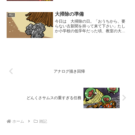
節を感じる心の余裕がありませんでし
た。そんな時、母から連絡が。「栗の渋
皮煮を作ったから」と、届け...
大掃除の準備
雑記
今日は 大掃除の日。「おうちから、要
らない古新聞を持って来て下さい」たし
か小学校の低学年だった頃、教室の大掃
除の時間のとき、担任の先生からこう言
われ、クラス中のみんなで持ってきた古
新聞を細かく裂いて丸めて、はて今から
何をするんだろうか？と思...
アナログ描き回帰
どんくさサムスの重すぎる任務
ホーム
雑記