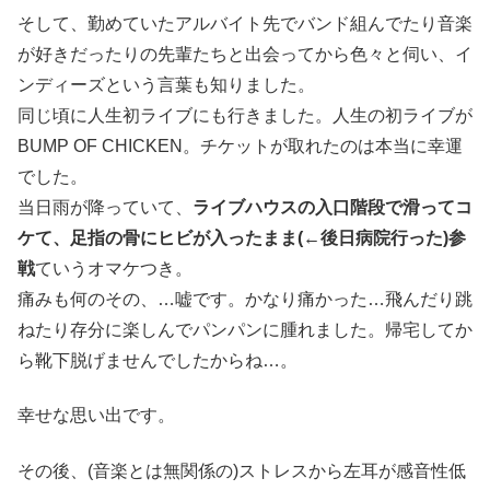
そして、勤めていたアルバイト先でバンド組んでたり音楽
が好きだったりの先輩たちと出会ってから色々と伺い、イ
ンディーズという言葉も知りました。
同じ頃に人生初ライブにも行きました。人生の初ライブが
BUMP OF CHICKEN。チケットが取れたのは本当に幸運
でした。
当日雨が降っていて、
ライブハウスの入口階段で滑ってコ
ケて、足指の骨にヒビが入ったまま(←後日病院行った)参
戦
ていうオマケつき。
痛みも何のその、…嘘です。かなり痛かった…飛んだり跳
ねたり存分に楽しんでパンパンに腫れました。帰宅してか
ら靴下脱げませんでしたからね…。
幸せな思い出です。
その後、(音楽とは無関係の)ストレスから左耳が感音性低