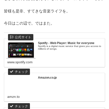
皆様も是非、すてきな音楽ライフを。
今日はこの辺で。ではまた。
Spotify - Web Player: Music for everyone
Spotify is a digital music service that gives you access to
millions of songs.
www.spotify.com
Amazon.co.jp
amzn.to