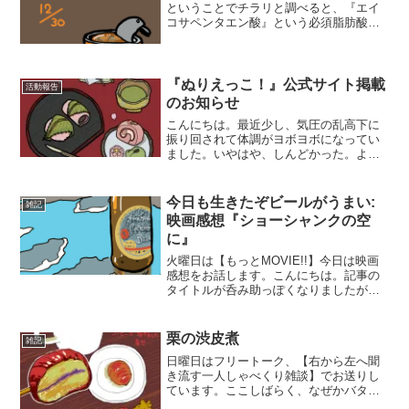
ということでチラリと調べると、『エイ
コサペンタエン酸』という必須脂肪酸の
一種らしいです。エイサコラサ…？
（←長い固有名詞が覚えられない）青魚
によく含まれていて、血液サラサラ効果
があるとのこと。栄養の...
『ぬりえっこ！』公式サイト掲載
活動報告
のお知らせ
こんにちは。最近少し、気圧の乱高下に
振り回されて体調がヨボヨボになってい
ました。いやはや、しんどかった。よう
やっと気温が春を自覚してくれたような
ので、回復してきました。皆さまは、い
かがお過ごしでしょうか。さてさて…。
今日も生きたぞビールがうまい:
雑記
水面下であれやこれやジワ...
映画感想『ショーシャンクの空
に』
火曜日は【もっとMOVIE!!】今日は映画
感想をお話します。こんにちは。記事の
タイトルが呑み助っぽくなりましたが、
書いてる本人はお酒弱いです。下戸下
戸。だけど、おいしく感じられるときが
あることは知っています。今回ご紹介す
栗の渋皮煮
雑記
る映画の中にも、そん...
日曜日はフリートーク、【右から左へ聞
き流す一人しゃべくり雑談】でお送りし
ています。ここしばらく、なぜかバタバ
タと勝手に気忙しくしていた時期で、季