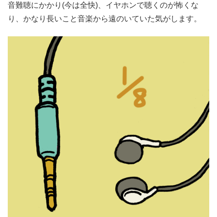
音難聴にかかり(今は全快)、イヤホンで聴くのが怖くな
り、かなり長いこと音楽から遠のいていた気がします。