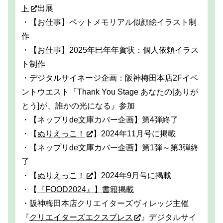
ト
出展
・【お仕事】ペットメモリアル似顔絵イラスト制
作
・【お仕事】2025年巳年年賀状：個人依頼イラス
ト制作
・デジタルサイネージ企画：阪神梅田本店2Fイベ
ントウエスト『Thank You Stage あなたの[ありが
とう]が、誰かの光になる』参加
・【ネップリde文庫カバー企画】第4弾終了
・【
ぬりえっこ！
】2024年11月号に掲載
・【ネップリde文庫カバー企画】第1弾～第3弾終
了
・【
ぬりえっこ！
】2024年9月号に掲載
・【
『FOOD2024』】書籍掲載
・阪神梅田本店クリエイターズヴィレッジ主催
『
クリエイターズエクスプレス
』デジタルサイ