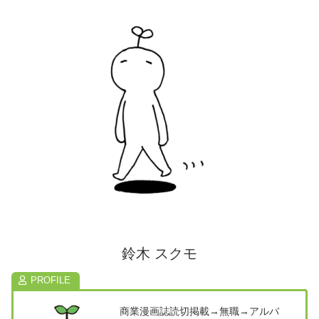
鈴木 スクモ
商業漫画誌読切掲載→無職→アルバ