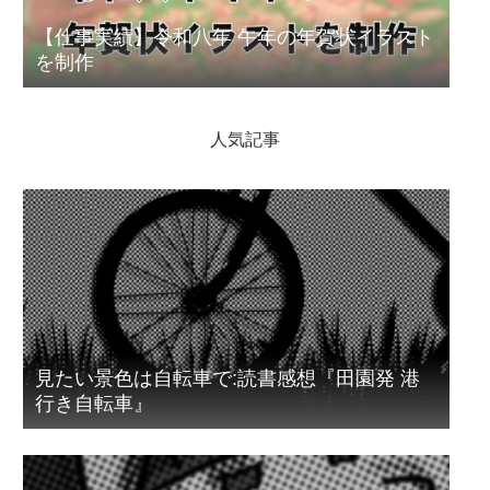
【仕事実績】令和八年 午年の年賀状イラスト
を制作
人気記事
見たい景色は自転車で:読書感想『田園発 港
行き自転車』