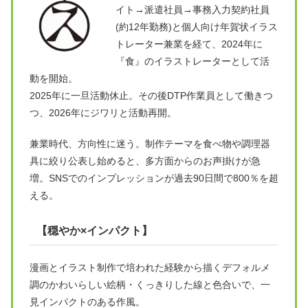
イト→派遣社員→事務入力契約社員
(約12年勤務)と個人向け年賀状イラス
トレーター兼業を経て、2024年に
『食』のイラストレーターとして活
動を開始。
2025年に一旦活動休止。その後DTP作業員として働きつ
つ、2026年にジワリと活動再開。
兼業時代、方向性に迷う。制作テーマを食べ物や調理器
具に絞り公表し始めると、多方面からのお声掛けが急
増。SNSでのインプレッションが過去90日間で800％を超
える。
【穏やか×インパクト】
漫画とイラスト制作で培われた経験から描くデフォルメ
調のかわいらしい絵柄・くっきりした線と色合いで、一
見インパクトのある作風。