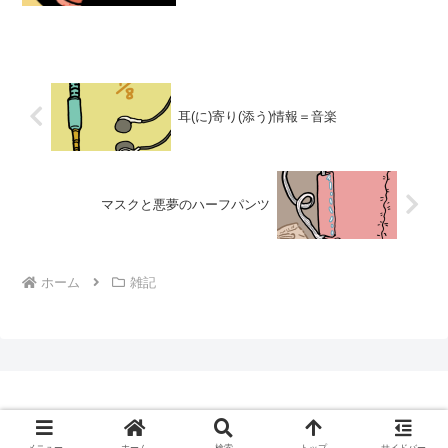
や辛子高菜の漬物を追加してよく食べて
いました。そういえば辛子明太子をトッ
ピングした記憶がありませ...
耳(に)寄り(添う)情報＝音楽
マスクと悪夢のハーフパンツ
ホーム
雑記
© 2018 図画放送局00.1mhz.