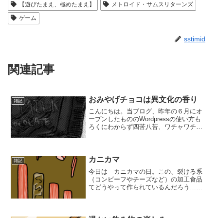
【遊びたまえ、極めたまえ】
メトロイド・サムスリターンズ
ゲーム
sstimid
関連記事
おみやげチョコは異文化の香り
雑記
こんにちは。当ブログ、昨年の６月にオ
ープンしたもののWordpressの使い方も
ろくにわからず四苦八苦、ワチャワチャ
している間に年が明けましておめでとう
ございます。本年もよろしくお願いいた
します。さてさて、金曜日は 【あっちゃ
こっちゃトリッ...
カニカマ
雑記
今日は カニカマの日。この、裂ける系
（コンビーフやチーズなど）の加工食品
てどうやって作られているんだろう…。
繊維と食感の関係など、工夫と研究の繰
り返しなんでしょうね。カニカマ、個包
装のビニールから スポッ と外れる、