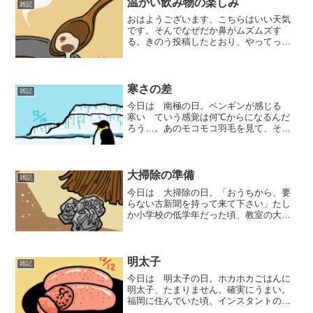
あの感覚も好きです。
温かい飲み物の楽しみ
雑記
おはようございます、こちらはいい天気
です。そんでなぜだか鼻がムズムズす
る。きのう投稿したとおり、やってって
みます。今日は ココアの日。はじめに
少しお湯を入れて、ココアパウダーを溶
かして練っていくんですが、これを、わ
ざと溶け残させてじゃな…そ...
寒さの差
雑記
今日は 南極の日。ペンギンが感じる
寒い ていう感覚は何℃からになるんだ
ろう…。あのモコモコ羽毛を見て、そん
なことを考えました。
大掃除の準備
雑記
今日は 大掃除の日。「おうちから、要
らない古新聞を持って来て下さい」たし
か小学校の低学年だった頃、教室の大掃
除の時間のとき、担任の先生からこう言
われ、クラス中のみんなで持ってきた古
新聞を細かく裂いて丸めて、はて今から
何をするんだろうか？と思...
明太子
雑記
今日は 明太子の日。ホカホカごはんに
明太子、たまりません。確実にうまい。
福岡に住んでいた頃、インスタントの豚
骨ラーメンのトッピングとして、キムチ