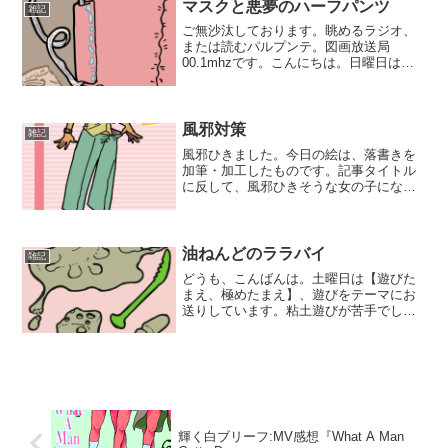
じ今より少し未...
マスクと悪夢のハーフパンツ
雑記
ご無沙汰しております。眺めるラジオ、
または読むパルプンテ。図画放送局
00.1mhzです。こんにちは。日曜日はフ
リートーク、【右から左へ聞き流す一人
しゃべくり雑談】をお送りしています。
あれ…？ もうすぐ5月…？ここ数か月で
目まぐるしく世の中が...
風邪対策
雑記
風邪ひきました。今日の絵は、落書きを
加筆・加工したものです。記事タイトル
に反して、風邪ひきそうな女の子になっ
てしまった。お腹冷やしたらアカンよ。
いやー、うっかりしました…。数日前の
仕事中、目の裏に心臓が移動したかのよ
うにドクンドクン脈打つ痛...
油ねんどのララバイ
雑記
どうも、こんばんは。土曜日は【遊びた
まえ、極めたまえ】、遊びをテーマにお
送りしています。粘土遊びが苦手でし
た。現在はどうなのかわかりませんが、
当時使っていた油粘土というものはどう
にもこう…。くさい。灰色で、べたつい
て爪の間に入って取れなくな...
輝く白ブリーフ:MV感想『What A Man