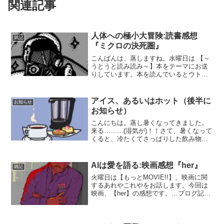
関連記事
人体への極小大冒険:読書感想
雑記
『ミクロの決死圏』
こんばんは、蒸しますね。水曜日は 【～
うとうと読み読み～】本をテーマにお送
りしています。本を読んでいるとウトウ
ト眠くなるので、こんなタイトルです。
このコーナーでは、主に読書感想文をお
届けしたいと思います。(※あくまで私個
アイス、あるいはホット（後半に
お知らせ
人の感想ですので、悪...
お知らせ）
こんにちは。蒸し暑くなってきました。
来る………(湿気が)！！さて、暑くなって
くると、冷たくてさっぱりした飲み物が
欲しくなります。アイスコーヒーがおい
しい季節、到来。私は飲み物の中でも、
コーヒーをよく飲みます。ミル（グライ
AIは愛を語る:映画感想『her』
雑記
ンダー）で豆をガリゴ...
火曜日は【もっとMOVIE!!】、映画に関
するあれやこれやをお話します。今回は
映画、【her】の感想です。…ブログ記事
タイトルが図らずもダジャレになってし
まって、おじさんは今ちょっと恥ずかし
いんだ。お許しを。サックリしたあらす