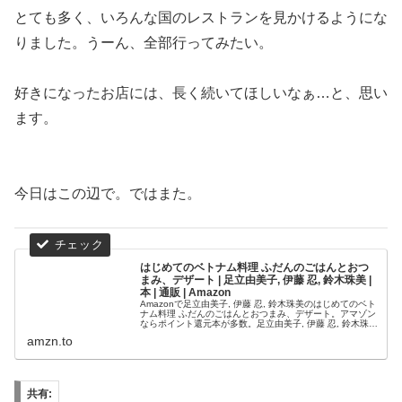
とても多く、いろんな国のレストランを見かけるようにな
りました。うーん、全部行ってみたい。
好きになったお店には、長く続いてほしいなぁ…と、思い
ます。
今日はこの辺で。ではまた。
はじめてのベトナム料理 ふだんのごはんとおつ
まみ、デザート | 足立由美子, 伊藤 忍, 鈴木珠美 |
本 | 通販 | Amazon
Amazonで足立由美子, 伊藤 忍, 鈴木珠美のはじめてのベト
ナム料理 ふだんのごはんとおつまみ、デザート。アマゾン
ならポイント還元本が多数。足立由美子, 伊藤 忍, 鈴木珠美
作品ほか、お急ぎ便対象商品は当日お届けも可能。または
amzn.to
じめてのベ...
共有: