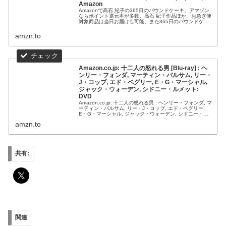
Amazon
Amazonで高石 紀子の365日のパウンドケーキ。アマゾン
ならポイント還元本が多数。高石 紀子作品ほか、お急ぎ便
対象商品は当日お届けも可能。また365日のパウンドケー
キもアマゾン配送商品なら通常配送無料。
amzn.to
Amazon.co.jp: 十二人の怒れる男 [Blu-ray] : ヘ
ンリー・フォンダ, マーティン・バルサム, リー・
J・コッブ, エド・ベグリー, E・G・マーシャル,
ジャック・ウォーデン, シドニー・ルメット:
DVD
Amazon.co.jp: 十二人の怒れる男 : ヘンリー・フォンダ, マ
ーティン・バルサム, リー・J・コッブ, エド・ベグリー,
E・G・マーシャル, ジャック・ウォーデン, シドニー・ル
メット: DVD
amzn.to
共有:
関連