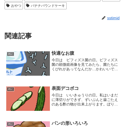
おやつ
バナナパウンドケーキ
sstimid
関連記事
快適なお腹
雑記
今日は ビフィズス菌の日。ビフィズス
菌の顕微鏡画像を見てみたら、菌たちに
くびれがあってなんだか…かわいいで
す。
表面デコボコ
雑記
今日は いいきゅうりの日。私はいまだ
に薄切りができず、ずいぶんと歯ごたえ
のある酢の物が出来上がります。ぼりぼ
り。
パンの形いろいろ
雑記