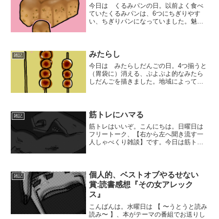
今日は くるみパンの日。以前よく食べ
ていたくるみパンは、6つにちぎりやす
い、ちぎりパンになっていました。魅惑
の6パック。腹筋か。そして心の中で（か
しこさのたね が入っているパン…）と
思って食べるとファンタジーの住人にな
れます。それはさておき...
みたらし
雑記
今日は みたらしだんごの日。4つ揃うと
（胃袋に）消える、ぷよぷよ的なみたら
しだんごを描きました。地域によって
は、甘くないみたらしだんごもあるよう
です。今は甘い方のが食べたいな。
筋トレにハマる
雑記
筋トレはいいぞ。こんにちは。日曜日は
フリートーク、【右から左へ聞き流す一
人しゃべくり雑談】です。今日は筋トレ
に関するお話です。私はかなりの引きこ
もり気質で、特に運動が大好きなわけで
はありません。スポーツの経験もあまり
なし。子供のときに２、３...
個人的、ベストオブやるせない
雑記
賞:読書感想『その女アレック
ス』
こんばんは。水曜日は 【 〜うとうと読み
読み〜 】、本がテーマの番組でお送りし