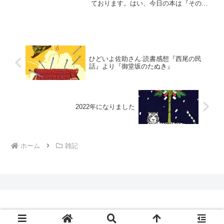
ております。はい、今日の本は『その女
アレックス』フランス発のミステリー作
品です。以前、ネットサーフィンしてい
た時に「最近の話題の本」として何かの
記事で読み、その後...
ひどいよ佐助さん:読書感想『西尾の民
話』より『御堂坂のたぬき』
2022年になりました
ホーム
雑記
© 2018 図画放送局00.1mhz.