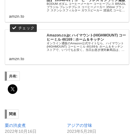
BODUM ボダム コーヒーメーカー コーヒープレス BRAZIL
ブラジル フレンチプレス コーヒーメーカー 350ml ブラッ
ク ステンレスフィルター ガラスビーカー 浸漬式 コーヒー
【正規品】 10948-01がコーヒープレスストア...
amzn.to
Amazon.co.jp: ハイマウント(HIGHMOUNT) コー
ヒーミル 46169 : ホーム＆キッチン
オンライン通販のAmazon公式サイトなら、ハイマウント
(HIGHMOUNT) コーヒーミル 46169を ホーム＆キッチン
ストアで、いつでもお安く。当日お急ぎ便対象商品は、当
日お届け可能です。アマゾン配送商品は、通常送料無料。
amzn.to
共有:
関連
栗の渋皮煮
アジアの甘味
2022年10月16日
2023年5月28日