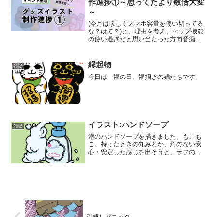
作進捗①～思ってたより数倍大変
～
(今月は珍しくスマホ容量を使い切ってる
な？はて？)と、理由を考え、マップ機能
の使い過ぎだと思い当たった方向音痴
Lv.99の、鈴木スクモ(@sstimid)です。こ
んにちは。最近よく散歩に行けているな
ぁと思ったらこれだ。近所の散歩でもよ
縁起物
雑記
く迷う...
今日は 福の日。福招きの猫たちです。
イラスト:ハンドソープ
雑記
泡のハンドソープを描きました。もこも
こ。持ったときの丸みとか、角のない安
心・安定した感じを出そうと、ラフの時
点でけっこう描き直しました。単純な線
で立体を表現するのって、ふつうのデッ
サンよりも別の意味で技術がいるなぁ...
と、改めて思います。...
引越しパニック