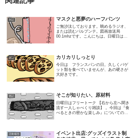
関連記事
マスクと悪夢のハーフパンツ
雑記
ご無沙汰しております。眺めるラジオ、
または読むパルプンテ。図画放送局
00.1mhzです。こんにちは。日曜日はフ
リートーク、【右から左へ聞き流す一人
しゃべくり雑談】をお送りしています。
あれ…？ もうすぐ5月…？ここ数か月で
目まぐるしく世の中が...
カリカリしっとり
雑記
今日は フランスパンの日。久しくバゲ
ット類を食べていませんが、あの硬さが
大好きです。
そこが知りたい、原材料
雑記
日曜日はフリートーク 【右から左へ聞き
流す一人しゃべくり雑談】 。今回は『食
べるときの密かな楽しみ』についてのお
話です。 毎日何かしらの食品に記載され
ている、原材料の欄。 私は特に一人で作
って食べるときに、ついついそれに目が
行ってじっくり読...
イベント出店:グッズイラスト制
活動報告