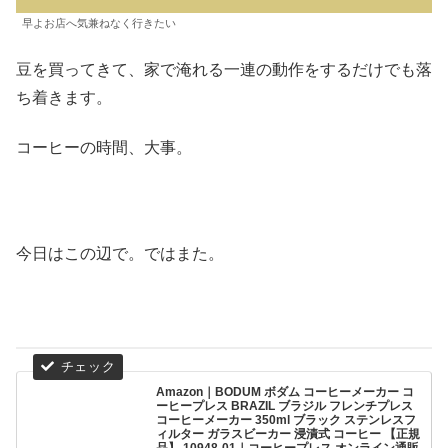
早よお店へ気兼ねなく行きたい
豆を買ってきて、家で淹れる一連の動作をするだけでも落
ち着きます。
コーヒーの時間、大事。
今日はこの辺で。ではまた。
Amazon｜BODUM ボダム コーヒーメーカー コ
ーヒープレス BRAZIL ブラジル フレンチプレス
コーヒーメーカー 350ml ブラック ステンレスフ
ィルター ガラスビーカー 浸漬式 コーヒー 【正規
品】 10948-01｜コーヒープレス オンライン通販