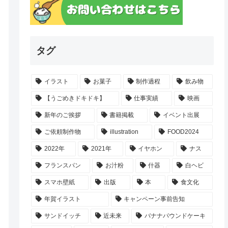
タグ
イラスト
お菓子
制作過程
飲み物
【うごめきドキドキ】
仕事実績
映画
新年のご挨拶
書籍掲載
イベント出展
ご依頼制作物
illustration
FOOD2024
2022年
2021年
イヤホン
ナス
フランスパン
お汁粉
什器
白ヘビ
スマホ壁紙
出版
本
食文化
年賀イラスト
キャンペーン事前告知
サンドイッチ
近未来
バナナパウンドケーキ