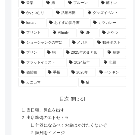
音楽
紙
プルーン
筋トレ
かたつむり
活動再開
グッズイベント
funart
おすすめ参考書
カツカレー
プリント
Affinity
SF
おやつ
ショーシャンクの空に
メガネ
郵便ポスト
プリン
鞄
2025年のまとめ
柏餅
フラットイラスト
2024新年
印刷
価値観
手帳
2020年
ペンギン
カニカマ
猫
目次
当日朝、鼻血を出す
出店準備のエトセトラ
什器になるべくお金はかけたくないぞ
陳列をイメージ