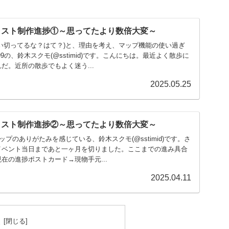
ラスト制作進捗①～思ってたより数倍大変～
い切ってるな？はて？)と、理由を考え、マップ機能の使い過ぎ
9の、鈴木スクモ(@sstimid)です。こんにちは。最近よく散歩に
だ。近所の散歩でもよく迷う...
2025.05.25
ラスト制作進捗②～思ってたより数倍大変～
ップのありがたみを感じている、鈴木スクモ(@sstimid)です。さ
イベント当日まであと一ヶ月を切りました。ここまでの進み具合
在の進捗ポストカード→現物手元...
2025.04.11
次