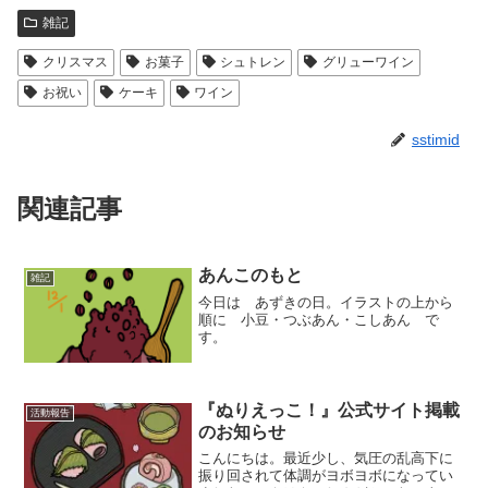
雑記
クリスマス
お菓子
シュトレン
グリューワイン
お祝い
ケーキ
ワイン
sstimid
関連記事
あんこのもと
雑記
今日は あずきの日。イラストの上から
順に 小豆・つぶあん・こしあん で
す。
『ぬりえっこ！』公式サイト掲載
活動報告
のお知らせ
こんにちは。最近少し、気圧の乱高下に
振り回されて体調がヨボヨボになってい