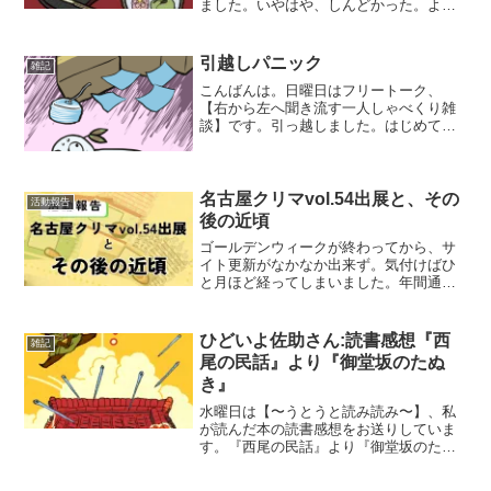
ました。いやはや、しんどかった。よう
やっと気温が春を自覚してくれたような
ので、回復してきました。皆さまは、い
かがお過ごしでしょうか。さてさて…。
引越しパニック
雑記
水面下であれやこれやジワ...
こんばんは。日曜日はフリートーク、
【右から左へ聞き流す一人しゃべくり雑
談】です。引っ越しました。はじめての1
人暮らしです。今年に入ってから、想定
外のバタバタで少し……かなりだいぶも
のすごくパニックになっていました…。
早く家を出たい思いは強か...
名古屋クリマvol.54出展と、その
活動報告
後の近頃
ゴールデンウィークが終わってから、サ
イト更新がなかなか出来ず。気付けばひ
と月ほど経ってしまいました。年間通し
ての計画を立てていかねばなーと…。さ
て、クリマvol.54の振り返りです。ありが
とうございましたブースにお寄りくださ
ひどいよ佐助さん:読書感想『西
雑記
り、ありがとうご...
尾の民話』より『御堂坂のたぬ
き』
水曜日は【〜うとうと読み読み〜】、私
が読んだ本の読書感想をお送りしていま
す。『西尾の民話』より『御堂坂のたぬ
き』今回ご紹介するのは、『御堂坂のた
ぬき』。昔話です。この本、『西尾の民