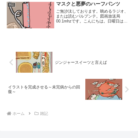
話』自体がおそらくレア物だと思いま
マスクと悪夢のハーフパンツ
雑記
す。私が子供の頃に親戚の誰...
ご無沙汰しております。眺めるラジオ、
または読むパルプンテ。図画放送局
00.1mhzです。こんにちは。日曜日はフ
リートーク、【右から左へ聞き流す一人
しゃべくり雑談】をお送りしています。
あれ…？ もうすぐ5月…？ここ数か月で
目まぐるしく世の中が...
ジンジャースイーツと言えば
イラストを完成させる～未完病からの回
復～
ホーム
雑記