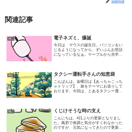
sstimid
関連記事
電子ネズミ、爆誕
雑記
今日は マウスの誕生日。パソコンをい
じるようになってから、ずいぶんお世話
になっているなぁ。ケーブルから光学
式、現在はトラックボールを愛用してい
ます。そういえば、来年は子年ですね。
ていうのを考えながら描いてたら、イラ
ストのマウスケーブルの位置...
タクシー運転手さんの知恵袋
雑記
こんばんは。金曜日は【あっちゃこっち
ゃトリップ】、旅をテーマにお送りして
おります。今回は、とあるタクシー運転
手さんから聞いたお話をひとつ。少し遠
出の旅行などの帰りには、タクシーをよ
く利用します。数年前、恩師と船旅に出
かけた帰り、予約していた...
くじけそうな時の支え
雑記
こんにちは。4日ぶりの更新となりまし
た。風邪で体調と気分がすぐれなかった
のですが、元気になってきたので更新再