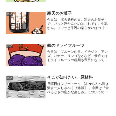
開します。元気のもとは、記事の後半で
お伝えします。『今日は何の日』イラス
トの更新を続けてみて、およそ2ヵ月が過
ぎました。毎日のテーマ...
寒天のお菓子
雑記
今日は 寒天発祥の日。寒天のお菓子
で、パッと浮かんだのはこれです。牛乳
かん。フワッと牛乳の柔らかいほの甘
さ。切り分けられた中でミカンが多いほ
ど、嬉しかった思い出があります。ミカ
ンだけポコッと取れたあとの、牛乳かん
部分の形が複雑で面白いです。
鉄のドライフルーツ
雑記
今日は プルーンの日。イチジク、アン
ズ、バナナ、リンゴなどなど、最近では
ドライフルーツの種類も豊富になってい
ますが、子供の頃は干しぶどうとプルー
ンくらいしか知りませんでした。その頃
からすでに「プルーン＝鉄分」として頭
に入っていた気がします。...
そこが知りたい、原材料
雑記
日曜日はフリートーク 【右から左へ聞き
流す一人しゃべくり雑談】 。今回は『食
べるときの密かな楽しみ』についてのお
話です。 毎日何かしらの食品に記載され
ている、原材料の欄。 私は特に一人で作
って食べるときに、ついついそれに目が
行ってじっくり読...