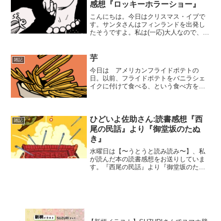
感想『ロッキーホラーショー』
こんにちは。今日はクリスマス・イブで
す。サンタさんはフィンランドを出発し
たそうですよ。私は(一応)大人なので、プ
レゼントはもらえません…。大人になっ
てからは毎年自分用にプレゼントを買っ
ていたんですが、今年は我慢します。欲
芋
雑記
しいものや行きたいと...
今日は アメリカンフライドポテトの
日。以前、フライドポテトをバニラシェ
イクに付けて食べる、という食べ方を海
外ドラマで観たことがあります。その時
は（！？）とビックリしか出来なかった
んですが、美味しそうに食べるんだなこ
れが。ゴクリ…。食べ切れな...
ひどいよ佐助さん:読書感想『西
雑記
尾の民話』より『御堂坂のたぬ
き』
水曜日は【〜うとうと読み読み〜】、私
が読んだ本の読書感想をお送りしていま
す。『西尾の民話』より『御堂坂のたぬ
き』今回ご紹介するのは、『御堂坂のた
ぬき』。昔話です。この本、『西尾の民
話』自体がおそらくレア物だと思いま
す。私が子供の頃に親戚の誰...