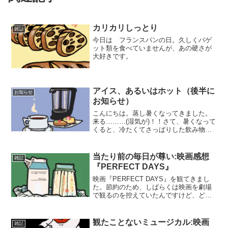
カリカリしっとり
雑記
今日は フランスパンの日。久しくバゲ
ット類を食べていませんが、あの硬さが
大好きです。
アイス、あるいはホット（後半に
お知らせ
お知らせ）
こんにちは。蒸し暑くなってきました。
来る………(湿気が)！！さて、暑くなって
くると、冷たくてさっぱりした飲み物が
欲しくなります。アイスコーヒーがおい
しい季節、到来。私は飲み物の中でも、
コーヒーをよく飲みます。ミル（グライ
当たり前の毎日が尊い:映画感想
雑記
ンダー）で豆をガリゴ...
『PERFECT DAYS』
映画『PERFECT DAYS』を観てきまし
た。節約のため、しばらくは映画を劇場
で観るのを控えていたんですけど、どう
もこの作品は気になり、劇場へと足を運
ぶことにしました。…いやぁ、やはり劇
場での映画は、なんか、違います。そん
観たことないミュージカル:映画
雑記
なわけで、今回は...