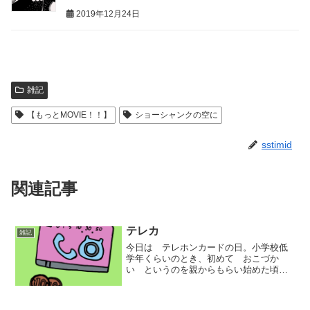
2019年12月24日
雑記
【もっとMOVIE！！】
ショーシャンクの空に
sstimid
関連記事
テレカ
雑記
今日は テレホンカードの日。小学校低
学年くらいのとき、初めて おこづか
い というのを親からもらい始めた頃
を…あんまり覚えていません。その頃の
お財布の中身といえば、何かあったら家
に電話するための10円玉数枚と、テレホ