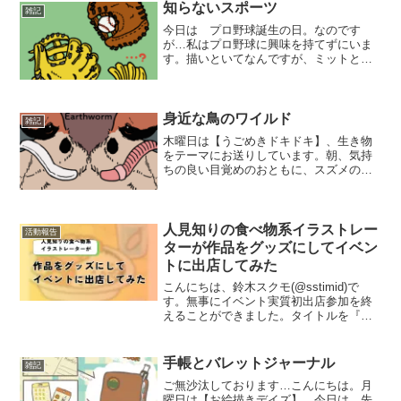
ンカードくらいだったような...
知らないスポーツ
雑記
今日は プロ野球誕生の日。なのです
が…私はプロ野球に興味を持てずにいま
す。描いといてなんですが、ミットとグ
ローブの違いもよくわからない…。黄色
いグローブは熟したバナナに似ていると
思います。
身近な鳥のワイルド
雑記
木曜日は【うごめきドキドキ】、生き物
をテーマにお送りしています。朝、気持
ちの良い目覚めのおともに、スズメのチ
ュンチュン鳴く声。爽やかです。身近な
鳥でありながら、意外と知られていない
彼らの野生味あふれる生態。ゴミを漁る
カラスのおこぼれをもらお...
人見知りの食べ物系イラストレー
活動報告
ターが作品をグッズにしてイベン
トに出店してみた
こんにちは、鈴木スクモ(@sstimid)で
す。無事にイベント実質初出店参加を終
えることができました。タイトルを『グ
ッズ制作進捗③〜』として直前に投稿し
ようとしたのですが、ブログ記事に起こ
す心の余裕がありませんでした。ですの
手帳とバレットジャーナル
雑記
で、今回の記事は...
ご無沙汰しております…こんにちは。月
曜日は【お絵描きデイズ】。今日は、先