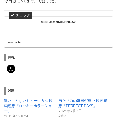
今日はこの辺で。ではまた。
https://amzn.to/3thn1S0
amzn.to
共有:
関連
観たことないミュージカル:映
当たり前の毎日が尊い:映画感
画感想『ロッキーホラーショ
想『PERFECT DAYS』
ー』
2024年7月3日
2019年12月24日
雑記