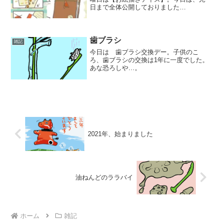
日まで全体公開しておりました
pixivFANBOXの内容を再編集したものを
お送りします。下記リンク先では、現在
私が使用している手帳の中身の写真画像
を載せています。(支援...
歯ブラシ
雑記
今日は 歯ブラシ交換デー。子供のこ
ろ、歯ブラシの交換は1年に一度でした。
あな恐ろしや…。
2021年、始まりました
油ねんどのララバイ
ホーム
雑記