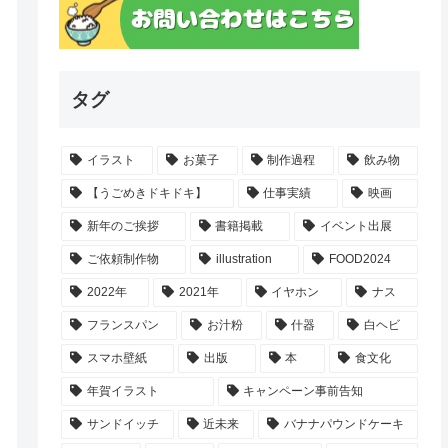
タグ
イラスト
お菓子
制作過程
飲み物
【うごめきドキドキ】
仕事実績
映画
新年のご挨拶
書籍掲載
イベント出展
ご依頼制作物
illustration
FOOD2024
2022年
2021年
イヤホン
ナス
フランスパン
お汁粉
什器
白ヘビ
スマホ壁紙
出版
本
食文化
年賀イラスト
キャンペーン事前告知
サンドイッチ
近未来
バナナパウンドケーキ