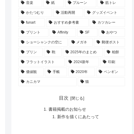
音楽
紙
プルーン
筋トレ
かたつむり
活動再開
グッズイベント
funart
おすすめ参考書
カツカレー
プリント
Affinity
SF
おやつ
ショーシャンクの空に
メガネ
郵便ポスト
プリン
鞄
2025年のまとめ
柏餅
フラットイラスト
2024新年
印刷
価値観
手帳
2020年
ペンギン
カニカマ
猫
目次
書籍掲載のお知らせ
新作を描くにあたって