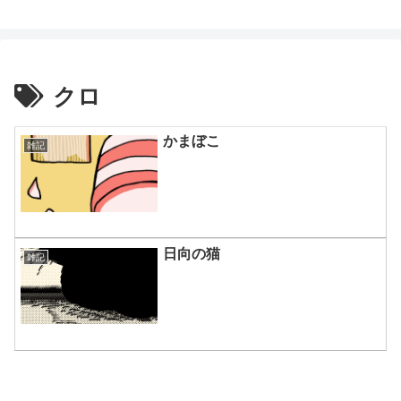
鈴木スクモのイラストサイト
クロ
かまぼこ
雑記
日向の猫
雑記