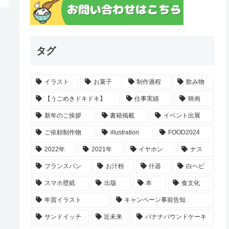
タグ
イラスト
お菓子
制作過程
飲み物
【うごめきドキドキ】
仕事実績
映画
新年のご挨拶
書籍掲載
イベント出展
ご依頼制作物
illustration
FOOD2024
2022年
2021年
イヤホン
ナス
フランスパン
お汁粉
什器
白ヘビ
スマホ壁紙
出版
本
食文化
年賀イラスト
キャンペーン事前告知
サンドイッチ
近未来
バナナパウンドケーキ