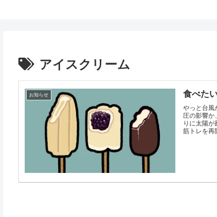
鈴木スクモのイラストサイト
アイスクリーム
食べた
お知らせ
やっと台風
圧の影響か
りに太陽が
筋トレを再開