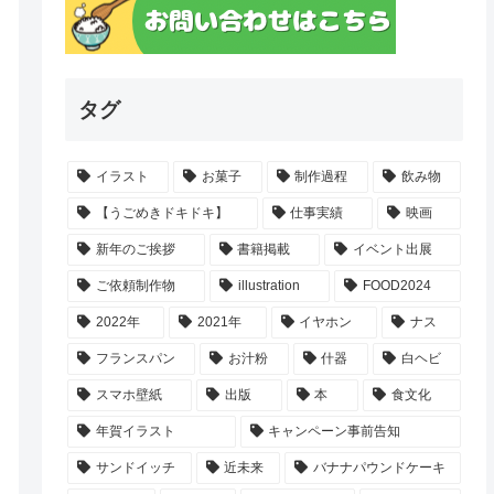
タグ
イラスト
お菓子
制作過程
飲み物
【うごめきドキドキ】
仕事実績
映画
新年のご挨拶
書籍掲載
イベント出展
ご依頼制作物
illustration
FOOD2024
2022年
2021年
イヤホン
ナス
フランスパン
お汁粉
什器
白ヘビ
スマホ壁紙
出版
本
食文化
年賀イラスト
キャンペーン事前告知
サンドイッチ
近未来
バナナパウンドケーキ