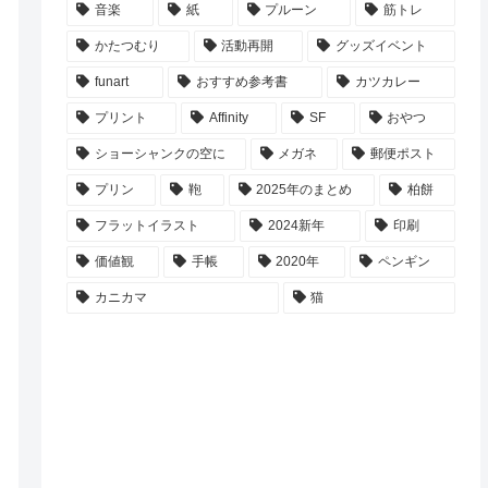
音楽
紙
プルーン
筋トレ
かたつむり
活動再開
グッズイベント
funart
おすすめ参考書
カツカレー
プリント
Affinity
SF
おやつ
ショーシャンクの空に
メガネ
郵便ポスト
プリン
鞄
2025年のまとめ
柏餅
フラットイラスト
2024新年
印刷
価値観
手帳
2020年
ペンギン
カニカマ
猫