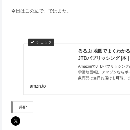
今日はこの辺で。ではまた。
るるぶ 地図でよくわかる 
JTBパブリッシング |本 | 
AmazonでJTBパブリッシン
学習地図帳)。アマゾンならポ
象商品は当日お届けも可能。また
amzn.to
共有: