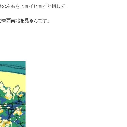
路の左右をヒョイヒョイと指して、
で東西南北を見る
んです」